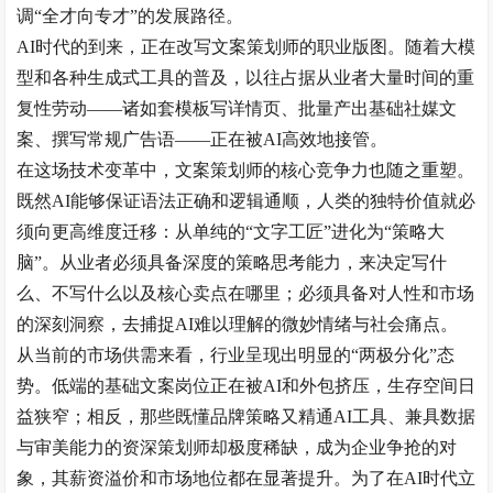
调“全才向专才”的发展路径
。
AI时代的到来，正在改写文案策划师的职业版图。随着大模
型和各种生成式工具的普及，以往占据从业者大量时间的重
复性劳动——诸如套模板写详情页、批量产出基础社媒文
案、撰写常规广告语——正在被AI高效地接管。
在这场技术变革中，文案策划师的核心竞争力也随之重塑。
既然
AI能够保证语法正确和逻辑通顺，人类的独特价值就必
须向更高维度迁移：从单纯的“文字工匠”进化为“策略大
脑”。从业者必须具备深度的策略思考能力，来决定写什
么、不写什么以及核心卖点在哪里；必须具备对人性和市场
的深刻洞察，去捕捉AI难以理解的微妙情绪与社会痛点。
从当前的市场供需来看，行业呈现出明显的
“两极分化”态
势。低端的基础文案岗位正在被AI和外包挤压，生存空间日
益狭窄；相反，那些既懂品牌策略又精通AI工具、兼具数据
与审美能力的资深策划师却极度稀缺，成为企业争抢的对
象，其薪资溢价和市场地位都在显著提升。为了在AI时代立