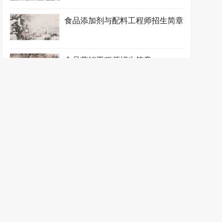
食品添加剂与配料工程师招生简章
食品营销工程师招生简章
食品营销师招生简章
新闻动态
测绘工程师
资源与测绘类证书
证书大全
学员报名
合作加盟
联系我们
地址：南京市新街口中山东路9号 邮箱：china@zgks.net
测绘工程
师考试网
.
江苏英才教育信息咨询有限公司.
苏ICP备19036401号-19
苏公网
安备32010202010816号