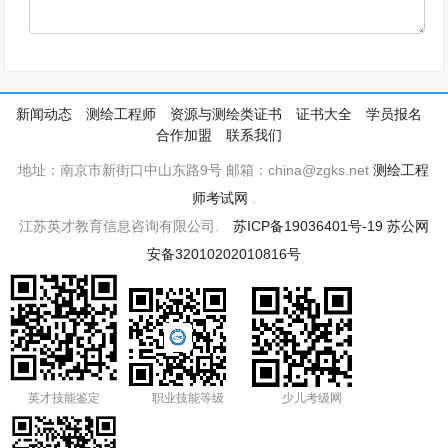
新闻动态
测绘工程师
资源与测绘类证书
证书大全
学员报名
合作加盟
联系我们
地址：南京市新街口中山东路9号 邮箱：china@zgks.net
测绘工程
师考试网
.
江苏英才教育信息咨询有限公司.
苏ICP备19036401号-19
苏公网
安备32010202010816号
英才技能鉴定
职业技能等级
少儿考级网