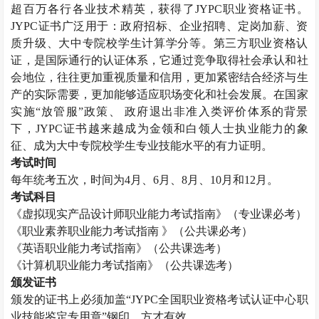
超百万各行各业技术精英，获得了
JYPC
职业资格证书。
JYPC
证书广泛用于：政府招标、企业招聘、定岗加薪、资
质升级、大中专院校学生计算学分等。第三方职业资格认
证，是国际通行的认证体系，它通过竞争取得社会承认和社
会地位，往往更加重视质量和信用，更加紧密结合经济与生
产的实际需要，更加能够适应职场变化和社会发展。在国家
实施“放管服”政策、 政府退出非准入类评价体系的背景
下，
JYPC
证书越来越成为金领和白领人士执业能力的象
征、成为大中专院校学生专业技能水平的有力证明。
考试时间
每年统考五次，时间为
4
月、
6
月、
8
月、
10
月和
12
月。
考试科目
《虚拟现实产品设计师职业能力考试指南》（专业课必考）
《职业素养职业能力考试指南 》（公共课必考）
《英语职业能力考试指南》（公共课选考）
《计算机职业能力考试指南》（公共课选考）
颁发证书
颁发的证书上必须加盖“
JYPC
全国职业资格考试认证中心职
业技能鉴定专用章”钢印，方才有效。