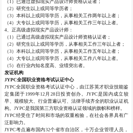
（
1
）已通过虚拟现实产品设计师资格认证者；
（
2
）研究生以上或同等学历者；
（
3
）本科以上或同等学历，从事相关工作两年以上者；
（
4
）大专以上或同等学历，从事相关工作三年以上者。
4
、正高级虚拟现实产品设计师：
（
1
）已通过高级虚拟现实产品设计师资格认证者；
（
2
）研究生以上或同等学历，从事相关工作三年以上者；
（
3
）本科以上或同等学历，从事相关工作五年以上者；
（
4
）大专以上或同等学历，从事相关工作八年以上者。
（
5
）在行业内知名度高、业绩突出者。
发证机构
JYPC
全国职业资格考试认证中心
JYPC
全国职业资格考试认证中心，由江苏英才职业技能鉴
定集团于
1999
年
12
月
28
日投资创办。
JYPC
是国内成立较
早、规模较大、行业普遍认可、法律手续齐全的职业认证机
构。
JYPC
是我国第三方职业资格认证领域的旗帜和榜样。
JYPC
经受住了时间和市场的双重检验，在社会各界具有广
泛影响力。
JYPC
考点遍布国内
32
个省市自治区，十万企业管理人员，