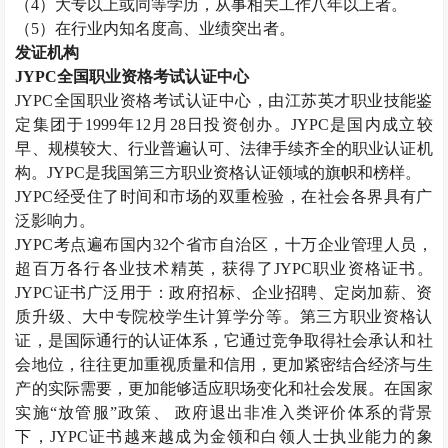
（
4
）大专以上或同等学历，从事相关工作八年以上者。
（
5
）在行业内知名度高、业绩突出者。
发证机构
JYPC
全国职业资格考试认证中心
JYPC
全国职业资格考试认证中心，由江苏英才职业技能鉴
定集团于
1999
年
12
月
28
日投资创办。
JYPC
是国内成立较
早、规模较大、行业普遍认可、法律手续齐全的职业认证机
构。
JYPC
是我国第三方职业资格认证领域的旗帜和榜样。
JYPC
经受住了时间和市场的双重检验，在社会各界具有广
泛影响力。
JYPC
考点遍布国内
32
个省市自治区，十万企业管理人员，
超百万各行各业技术精英，获得了
JYPC
职业资格证书。
JYPC
证书广泛用于：政府招标、企业招聘、定岗加薪、资
质升级、大中专院校学生计算学分等。第三方职业资格认
证，是国际通行的认证体系，它通过竞争取得社会承认和社
会地位，往往更加重视质量和信用，更加紧密结合经济与生
产的实际需要，更加能够适应职场变化和社会发展。在国家
实施“放管服”政策、 政府退出非准入类评价体系的背景
下，
JYPC
证书越来越成为金领和白领人士执业能力的象