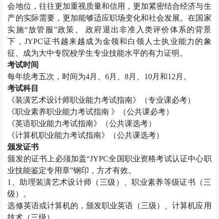
会地位，往往更加重视质量和信用，更加紧密结合经济与生
产的实际需要，更加能够适应职场变化和社会发展。在国家
实施“放管服”政策、 政府退出非准入类评价体系的背景
下，
JYPC
证书越来越成为金领和白领人士执业能力的象
征、成为大中专院校学生专业技能水平的有力证明。
考试时间
每年统考五次，时间为
4
月、
6
月、
8
月、
10
月和
12
月。
考试科目
《装潢艺术设计师职业能力考试指南》（专业课必考）
《职业素养职业能力考试指南 》（公共课必考）
《英语职业能力考试指南》（公共课选考）
《计算机职业能力考试指南》（公共课选考）
颁发证书
颁发的证书上必须加盖“
JYPC
全国职业资格考试认证中心职
业技能鉴定专用章”钢印，方才有效。
1
、助理装潢艺术设计师（三级）、职业素养等级证书（三
级）。
选修英语或计算机的，颁发职业英语（三级）、计算机应用
技术（三级）。