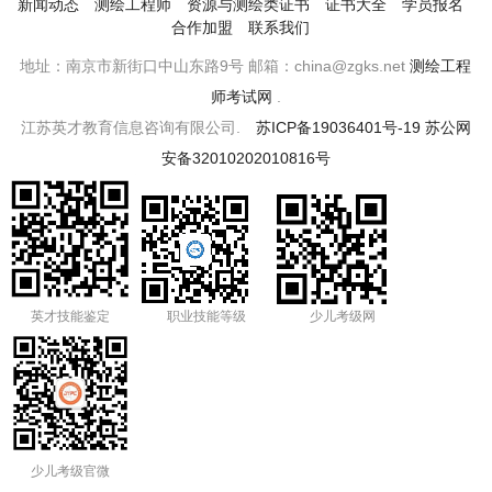
新闻动态
测绘工程师
资源与测绘类证书
证书大全
学员报名
合作加盟
联系我们
地址：南京市新街口中山东路9号 邮箱：china@zgks.net
测绘工程
师考试网
.
江苏英才教育信息咨询有限公司.
苏ICP备19036401号-19
苏公网
安备32010202010816号
英才技能鉴定
职业技能等级
少儿考级网
少儿考级官微