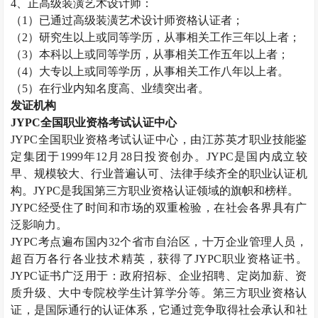
4
、正高级装潢艺术设计师：
（
1
）已通过高级装潢艺术设计师资格认证者；
（
2
）研究生以上或同等学历，从事相关工作三年以上者；
（
3
）本科以上或同等学历，从事相关工作五年以上者；
（
4
）大专以上或同等学历，从事相关工作八年以上者。
（
5
）在行业内知名度高、业绩突出者。
发证机构
JYPC
全国职业资格考试认证中心
JYPC
全国职业资格考试认证中心，由江苏英才职业技能鉴
定集团于
1999
年
12
月
28
日投资创办。
JYPC
是国内成立较
早、规模较大、行业普遍认可、法律手续齐全的职业认证机
构。
JYPC
是我国第三方职业资格认证领域的旗帜和榜样。
JYPC
经受住了时间和市场的双重检验，在社会各界具有广
泛影响力。
JYPC
考点遍布国内
32
个省市自治区，十万企业管理人员，
超百万各行各业技术精英，获得了
JYPC
职业资格证书。
JYPC
证书广泛用于：政府招标、企业招聘、定岗加薪、资
质升级、大中专院校学生计算学分等。第三方职业资格认
证，是国际通行的认证体系，它通过竞争取得社会承认和社