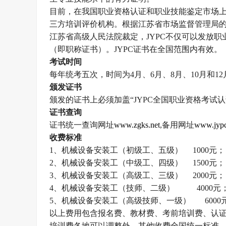
目前，在我国职业资格认证和职业技能鉴定市场
三方培训评价机构。根据江苏省市场监督管理局
江苏省高级人民法院裁定，
JYPC
不仅可以发放职
（即职称证书）。
JYPC
证书在全国范围内有效。
考试时间
每年统考五次，时间为
4
月、
6
月、
8
月、
10
月和
12
颁发证书
颁发的证书上必须加盖
“
JYPC
全国职业资格考试认
证书查询
证书统一查询网址
www.zgks.net
,
备用网址
www.jypc
收费标准
1
、机械设备安装工（初级工、五级）
1000
元；
2
、机械设备安装工（中级工、四级）
1500
元；
3
、机械设备安装工（高级工、三级）
2000
元；
4
、机械设备安装工（技师、二级）
4000
元
5
、机械设备安装工（高级技师、一级）
6000
以上费用包含报名费、教材费、考前培训费、认
培训费各地可以调整外，其他收费全国统一标准