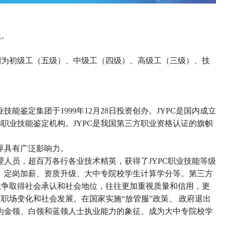
员。
别为初级工（五级）、中级工（四级）、高级工（三级）、技
业技能鉴定集团于
1999
年
12
月
28
日投资创办。
JYPC
是国内成立
的职业技能鉴定机构。
JYPC
是我国第三方职业资格认证的旗帜
界具有广泛影响力。
理人员，超百万各行各业技术精英，获得了
JYPC
职业技能等级
、定岗加薪、资质升级、大中专院校学生计算学分等。第三方
竞争取得社会承认和社会地位，往往更加重视质量和信用，更
应职场变化和社会发展。在国家实施
“
放管服
”
政策、 政府退出
为金领、白领和蓝领人士执业能力的象征、成为大中专院校学