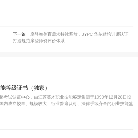
下一篇：
摩登舞美育需求持续释放，JYPC 华尔兹培训师认证
打造规范摩登师资评价体系
技能等级证书（独家）
资格考试认证中心，由江苏英才职业技能鉴定集团于1999年12月28日投
C是国内成立较早、规模较大、行业普遍认可、法律手续齐全的职业技能鉴
是我国第三方职业资格认证的旗帜和榜样。