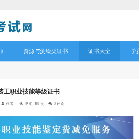
师
资源与测绘类证书
证书大全
学
装工职业技能等级证书
作者 :
浏览 : 99 次
0 评论