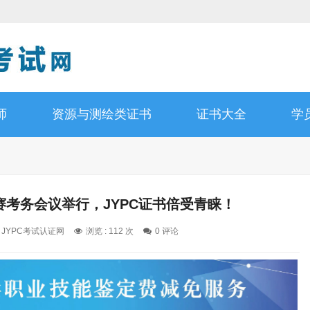
师
资源与测绘类证书
证书大全
学
赛考务会议举行，JYPC证书倍受青睐！
: JYPC考试认证网
浏览 : 112 次
0 评论